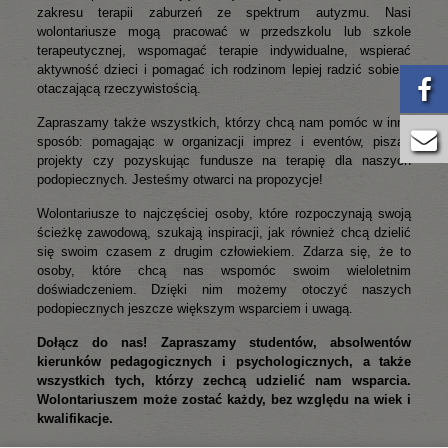
zakresu terapii zaburzeń ze spektrum autyzmu. Nasi
wolontariusze mogą pracować w przedszkolu lub szkole
terapeutycznej, wspomagać terapie indywidualne, wspierać
aktywność dzieci i pomagać ich rodzinom lepiej radzić sobie z
otaczającą rzeczywistością.
Zapraszamy także wszystkich, którzy chcą nam pomóc w inny
sposób: pomagając w organizacji imprez i eventów, pisząc
projekty czy pozyskując fundusze na terapię dla naszych
podopiecznych. Jesteśmy otwarci na propozycje!
Wolontariusze to najczęściej osoby, które rozpoczynają swoją
ścieżkę zawodową, szukają inspiracji, jak również chcą dzielić
się swoim czasem z drugim człowiekiem. Zdarza się, że to
osoby, które chcą nas wspomóc swoim wieloletnim
doświadczeniem. Dzięki nim możemy otoczyć naszych
podopiecznych jeszcze większym wsparciem i uwagą.
Dołącz do nas! Zapraszamy studentów, absolwentów
kierunków pedagogicznych i psychologicznych, a także
wszystkich tych, którzy zechcą udzielić nam wsparcia.
Wolontariuszem może zostać każdy, bez względu na wiek i
kwalifikacje.