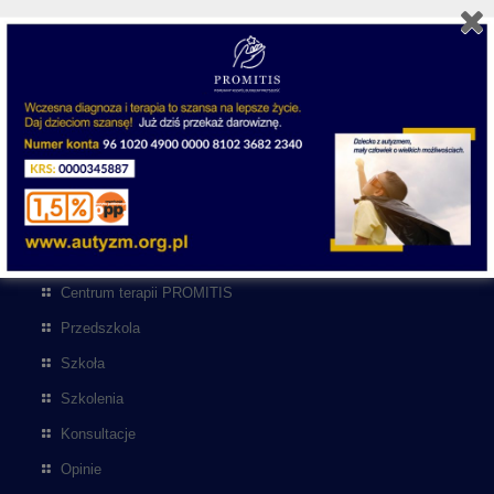
KONTAKT:
pomagamy@centrum-terapii.pl
tel. 690 982 011
CO ROBIMY
Centrum terapii PROMITIS
Przedszkola
Szkoła
Szkolenia
Konsultacje
Opinie